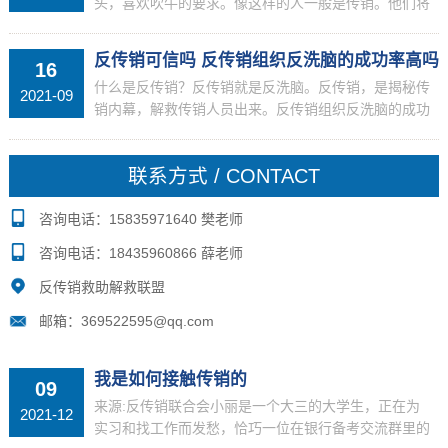
头，喜欢吹牛的要求。像这样的人一般是传销。他们将
被描述为自己的职业和项目。一般这样的人是传销组
织。当然，用户应该做出自己的判断，因为用户的不同
反传销可信吗 反传销组织反洗脑的成功率高吗
16
判断可能带来...
什么是反传销？反传销就是反洗脑。反传销，是揭秘传
2021-09
销内幕，解救传销人员出来。反传销组织反洗脑的成功
率大吗？只要家属按我们的要求配合到位的情况下，反
洗脑专家伪装成委托人的亲朋好友面对面反洗脑劝说总
联系方式 / CONTACT
的成功率...
咨询电话：15835971640 樊老师
咨询电话：18435960866 薛老师
反传销救助解救联盟
邮箱：369522595@qq.com
我是如何接触传销的
09
来源:反传销联合会小丽是一个大三的大学生，正在为
2021-12
实习和找工作而发愁，恰巧一位在银行备考交流群里的