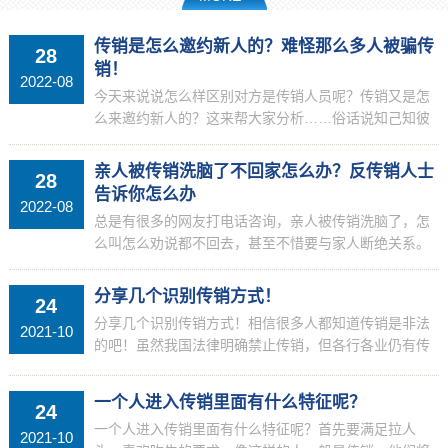
传销是怎么邀约新人的？难怪那么多人被骗传
28
销！
2022-08
今天来说说怎么样区别对方是传销人员呢？传销又是怎
么来邀约新人的？这来帮大家分析……俗话说知己知彼
百战不殆，所以先来讲讲传销里面的邀约。传销内部学
习资料里，邀约的种类有三种，第一，电话邀约。第
亲人被传销洗脑了不回家怎么办？反传销人士
28
二，面对...
告诉你怎么办
2022-08
总是有很多的网友打电话咨询，亲人被传销洗脑了，怎
么叫怎么劝说都不回去，甚至不惜要与家人断绝关系。
遇到这样的情况该怎么办？今天反传销老师与大家谈谈
这类的问题。首先，我们先来讲一讲，为什么会被传销
分享几个识别传销方式！
24
洗脑，被...
分享几个识别传销方式！相信很多人都知道传销是非法
2021-10
的吧！虽然我国法律明确禁止传销，但各行各业仍有传
销活动。随着互联网的快速发展，现在出现了更多新的
传销。这些新传销套路很深，有反侦察能力。很难识别
一个人进入传销里面有什么特征呢？
24
它们。今...
一个人进入传销里面有什么特征呢？首先要满足拉人
2021-10