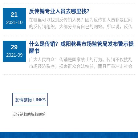
陌生男人申请添加小丽为好友，该男子声称自己在一家
基金公司上班，也有在银行方面的朋友，对于小丽的实
反传销专业人员去哪里找？
21
习和工作...
在哪里可以找到反传销人员？因为反传销人员都是民间
2021-10
的反传销组织，大部分都有自己的网站。所以说，反传
销人员都是在网上找到的。因为网络的虚拟性，很多求
助者在网上找到反传销人员后，都保持怀疑的态度，这
什么是传销？咸阳乾县市场监管局发布警示提
29
个是正常...
醒书
2021-09
广大人民群众：传销是国家禁止的行为。传销不仅扰乱
市场经济秩序，损害群众合法权益，而且严重冲击社会
道德底线，危害社会和谐稳定。为进一步维护我县市场
秩序和人民群众合法权益，规范企业经营行为，现对你
们提醒警...
友情链接 LINKS
反传销救助解救联盟