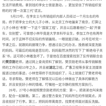
生活开销费用。拿到钱的李女士很是激动，，更加坚信了传销组织宣
称的的“搏一次富三代”谎言。
5月23号，在李女士与传销组织内部人员经过一个月左右的布
局，终于把李女士的大儿子小林，从北京工作地骗来了南京，打算让
儿子小林也“考察”一下这个“国家工程”，并且以后跟着他们一起“开豪
车，住别墅”。可曾想小林毕竟是大学本科毕业生，参加工作也有两年
时间，对于这种不切实际的传销骗局，一眼就能识破。25号在听完一
节课之后，就跟妈妈据理力争，想通过自己的办法，挽救被深度洗脑
的妈妈。可最后的结局是悲壮的，妈妈毅然决然的写下了“断绝母子关
系”书，这可把小林着急坏了。于是他在百度搜索找到了反传销联合会
的
樊京刚
老师，通过网上查询资料了解到，樊京刚老师从事传销解救
师的工作已经10年之久，并且被
湖北
卫视，
广东
卫视等多家主流媒体
报道过他的事迹，小林觉得终于找到组织了，马上就拨打了樊老师电
话，寻求帮助。樊老师在了解情况以后给小林做出了具体的解救方
案，并且安抚好小林的情绪，叮嘱他一定冷静的按照方案执行。
26号，27号小林按照樊京刚老师的方案：第一，把弟弟也叫来南
京，配合一起解救。第二，通过警方查处了妈妈所在的传销窝点，并
且收拾好了行李。第三，把妈妈带离南京，找樊老师面对面反洗脑。