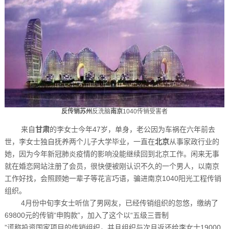
反传销
苏州
反洗脑
南京
1040传销受害者
来自
甘肃
的李女士今年47岁，单身，老公因为车祸在六年前去
世，李女士独自抚养两个儿子大学毕业，一直在
北京
从事家政行业的
她，因为今年新冠肺炎疫情的影响没能继续回到北京工作。闲来无事
就在婚恋网站注册了会员，很快便被刚认识不久的一个男人，以南京
工作好找，会照顾她一辈子等花言巧语，骗进南京1040阳光工程传销
组织。
4月份中旬李女士听信了男网友，已经传销组织的忽悠，缴纳了
69800元的传销“申购款”，加入了这个以“五级三晋制
”谎称投资国家项目的传销组织，并且组织与次月返还给李女士19000