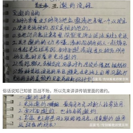
俗话说知己知彼 百战不殆，所以先来讲讲传销里面的邀约。